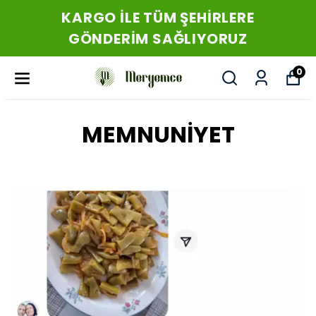
2500₺ VE ÜZERİ SİPARİŞLERDE
ÜCRETSİZ KARGO
0
MEMNUNİYET