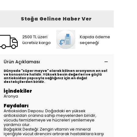
Stoğa Gelince Haber Ver
2500 TL üzeri
Kapıda ödeme
ücretsiz kargo
seçeneği
Ürün Açıklaması
Dünyada "süper meyve" olarak bilinen aronyanın en saf
ve konsantre halidir. Yüksek besin değerleri ve güçlü
antioksidan yapısıyla sağlığınız için en doğal
destekçilerden biridir.
İçindekiler
Aronya
Faydaları
Antioksidan Deposu: Doğadaki en yüksek
antioksidan oranına sahip meyvelerden biridir,
vücudu temizlemeye ve hücreleri yenilemeye
yardımcı olur.
Bağışıklık Desteği: Zengin vitamin ve mineral
içeriğiyle vücut direncini artırarak hastalıklara karşı