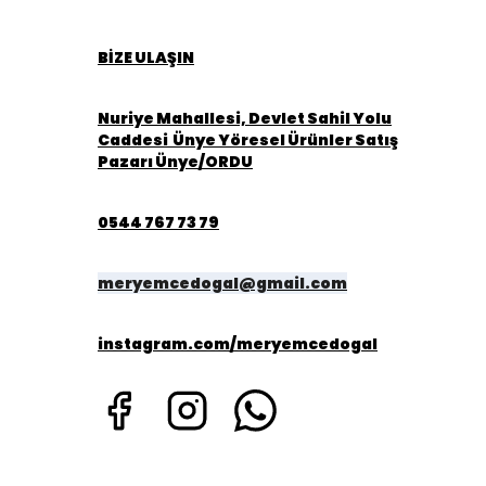
BİZE ULAŞIN
Nuriye Mahallesi, Devlet Sahil Yolu
Caddesi Ünye Yöresel Ürünler Satış
Pazarı Ünye/ORDU
0544 767 73 79
meryemcedogal@gmail.com
instagram.com/meryemcedogal