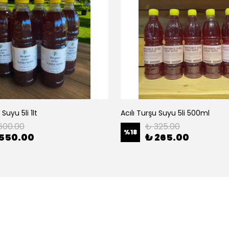
 Suyu 5li 1lt
Acılı Turşu Suyu 5li 500ml
600.00
₺ 325.00
%
18
 550.00
₺ 265.00