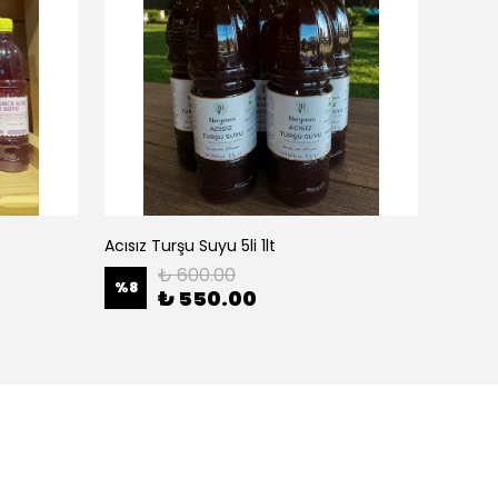
Acısız Turşu Suyu 5li 1lt
Acısız 
₺ 600.00
%
8
%
18
₺ 550.00