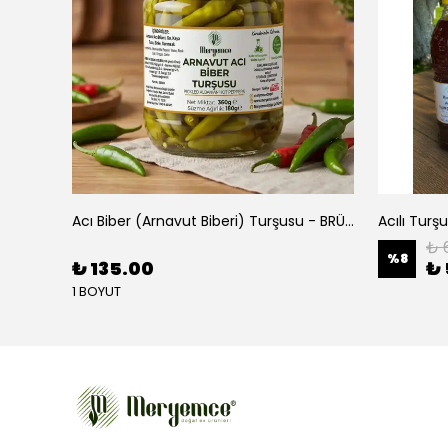
Acı Biber (Arnavut Biberi) Turşusu - BRÜT 425CC
Acılı Turşu
₺ 
%
8
₺ 135.00
₺
1 BOYUT