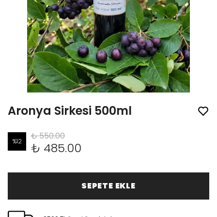
Aronya Sirkesi 500ml
₺ 550.00
%
12
₺ 485.00
SEPETE EKLE