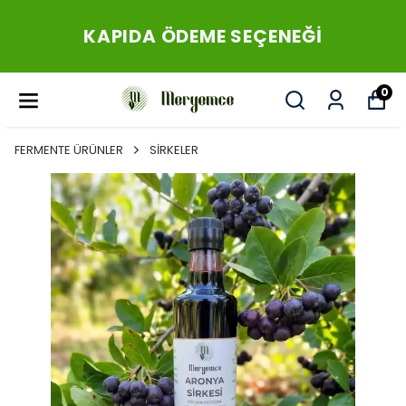
KARGO İLE TÜM 
SEÇENEĞİ
GÖNDERİM SAĞ
0
FERMENTE ÜRÜNLER
SİRKELER