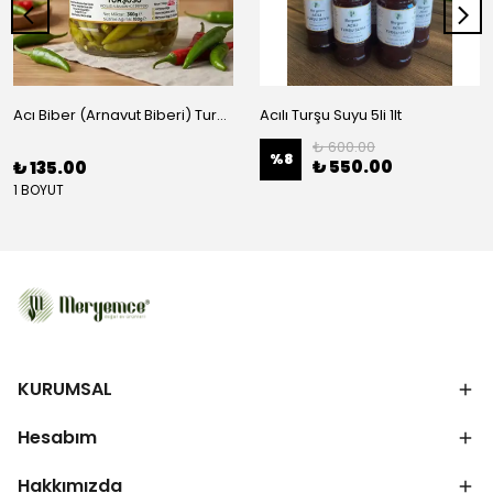
Acı Biber (Arnavut Biberi) Turşusu - BRÜT 425CC
Acılı Turşu Suyu 5li 1lt
₺ 600.00
%
8
₺ 550.00
₺ 135.00
1 BOYUT
KURUMSAL
Hesabım
Hakkımızda