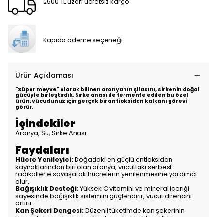
2500 TL üzeri ücretsiz kargo
Kapıda ödeme seçeneği
Ürün Açıklaması
"Süper meyve" olarak bilinen aronyanın şifasını, sirkenin doğal
gücüyle birleştirdik. Sirke anası ile fermente edilen bu özel
ürün, vücudunuz için gerçek bir antioksidan kalkanı görevi
görür.
İçindekiler
Aronya, Su, Sirke Anası
Faydaları
Hücre Yenileyici:
Doğadaki en güçlü antioksidan
kaynaklarından biri olan aronya, vücuttaki serbest
radikallerle savaşarak hücrelerin yenilenmesine yardımcı
olur.
Bağışıklık Desteği:
Yüksek C vitamini ve mineral içeriği
sayesinde bağışıklık sistemini güçlendirir, vücut direncini
artırır.
Kan Şekeri Dengesi:
Düzenli tüketimde kan şekerinin