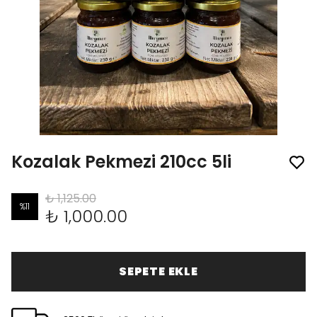
Kozalak Pekmezi 210cc 5li
₺ 1,125.00
%
11
₺ 1,000.00
SEPETE EKLE