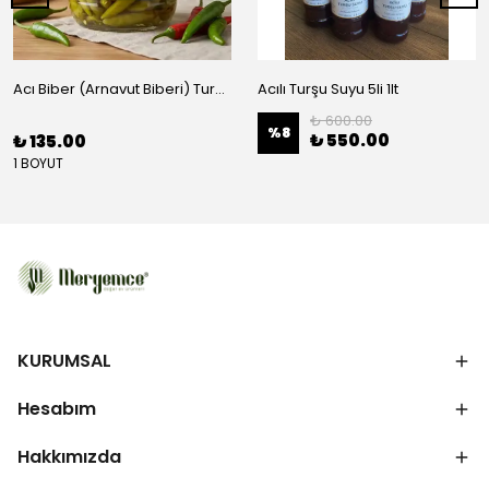
Acı Biber (Arnavut Biberi) Turşusu - BRÜT 425CC
Acılı Turşu Suyu 5li 1lt
₺ 600.00
%
8
₺ 550.00
₺ 135.00
1 BOYUT
KURUMSAL
Hesabım
Hakkımızda