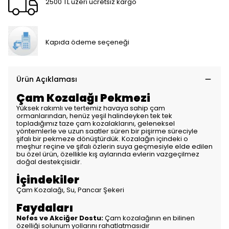
2500 TL üzeri ücretsiz kargo
Kapıda ödeme seçeneği
Ürün Açıklaması
Çam Kozalağı Pekmezi
Yüksek rakımlı ve tertemiz havaya sahip çam
ormanlarından, henüz yeşil halindeyken tek tek
topladığımız taze çam kozalaklarını, geleneksel
yöntemlerle ve uzun saatler süren bir pişirme süreciyle
şifalı bir pekmeze dönüştürdük. Kozalağın içindeki o
meşhur reçine ve şifalı özlerin suya geçmesiyle elde edilen
bu özel ürün, özellikle kış aylarında evlerin vazgeçilmez
doğal destekçisidir.
İçindekiler
Çam Kozalağı, Su, Pancar Şekeri
Faydaları
Nefes ve Akciğer Dostu:
Çam kozalağının en bilinen
özelliği solunum yollarını rahatlatmasıdır