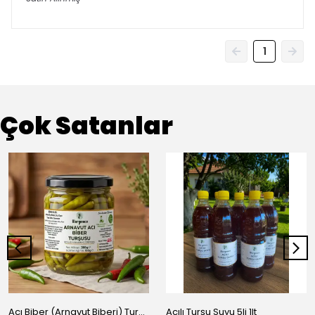
1
Çok Satanlar
Acı Biber (Arnavut Biberi) Turşusu - BRÜT 425CC
Acılı Turşu Suyu 5li 1lt