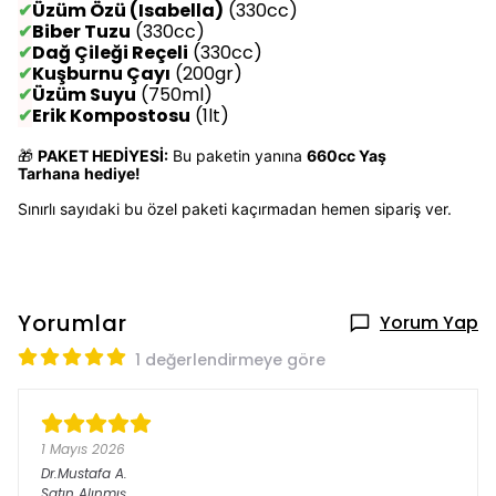
✔
Üzüm Özü (Isabella)
(330cc)
✔
Biber Tuzu
(330cc)
✔
Dağ Çileği Reçeli
(330cc)
✔
Kuşburnu Çayı
(200gr)
✔
Üzüm Suyu
(750ml)
✔
Erik Kompostosu
(1lt)
🎁
PAKET HEDİYESİ:
Bu paketin yanına
660cc Yaş
Tarhana
hediye!
Sınırlı sayıdaki bu özel paketi kaçırmadan hemen sipariş ver.
Yorumlar
Yorum Yap
1 değerlendirmeye göre
1 Mayıs 2026
Dr.Mustafa
A.
Satın Alınmış