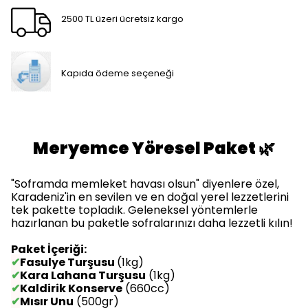
2500 TL üzeri ücretsiz kargo
Kapıda ödeme seçeneği
Meryemce Yöresel Paket 🌿
"Soframda memleket havası olsun" diyenlere özel,
Karadeniz'in en sevilen ve en doğal yerel lezzetlerini
tek pakette topladık. Geleneksel yöntemlerle
hazırlanan bu paketle sofralarınızı daha lezzetli kılın!
Paket İçeriği:
✔
Fasulye Turşusu
(1kg)
✔
Kara Lahana Turşusu
(1kg)
✔
Kaldirik Konserve
(660cc)
✔
Mısır Unu
(500gr)