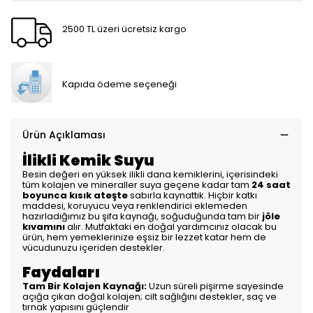
2500 TL üzeri ücretsiz kargo
Kapıda ödeme seçeneği
Ürün Açıklaması
İlikli Kemik Suyu
Besin değeri en yüksek ilikli dana kemiklerini, içerisindeki
tüm kolajen ve mineraller suya geçene kadar tam
24 saat
boyunca kısık ateşte
sabırla kaynattık. Hiçbir katkı
maddesi, koruyucu veya renklendirici eklemeden
hazırladığımız bu şifa kaynağı, soğuduğunda tam bir
jöle
kıvamını
alır. Mutfaktaki en doğal yardımcınız olacak bu
ürün, hem yemeklerinize eşsiz bir lezzet katar hem de
vücudunuzu içeriden destekler.
Faydaları
Tam Bir Kolajen Kaynağı:
Uzun süreli pişirme sayesinde
açığa çıkan doğal kolajen; cilt sağlığını destekler, saç ve
tırnak yapısını güçlendir