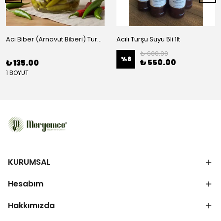
Acı Biber (Arnavut Biberi) Turşusu - BRÜT 425CC
Acılı Turşu Suyu 5li 1lt
₺ 600.00
%
8
₺ 550.00
₺ 135.00
1 BOYUT
KURUMSAL
Hesabım
Hakkımızda