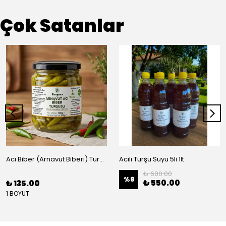
Çok Satanlar
Acı Biber (Arnavut Biberi) Turşusu - BRÜT 425CC
Acılı Turşu Suyu 5li 1lt
₺ 600.00
%
8
₺ 550.00
₺ 135.00
1 BOYUT