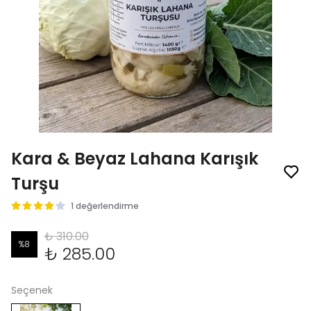
Kara & Beyaz Lahana Karışık
Turşu
1 değerlendirme
₺ 310.00
%
8
₺ 285.00
Seçenek